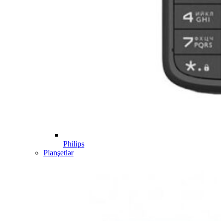
Philips
Planşetlər