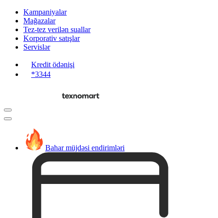
Kampaniyalar
Mağazalar
Tez-tez verilən suallar
Korporativ satışlar
Servislər
Kredit ödənişi
*3344
Bahar müjdəsi endirimləri