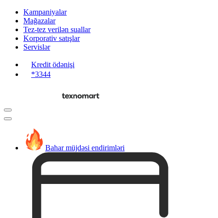
Kampaniyalar
Mağazalar
Tez-tez verilən suallar
Korporativ satışlar
Servislər
Kredit ödənişi
*3344
Bahar müjdəsi endirimləri