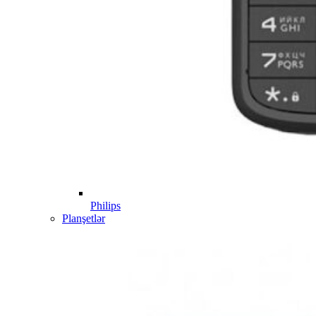
Philips
Planşetlər