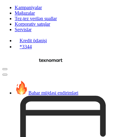
Kampaniyalar
Mağazalar
Tez-tez verilən suallar
Korporativ satışlar
Servislər
Kredit ödənişi
*3344
Bahar müjdəsi endirimləri