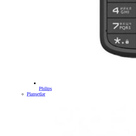
Philips
Planşetlər