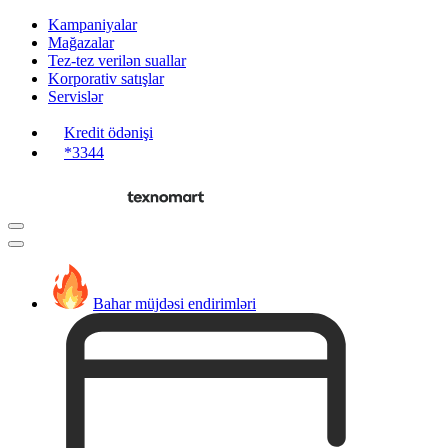
Kampaniyalar
Mağazalar
Tez-tez verilən suallar
Korporativ satışlar
Servislər
Kredit ödənişi
*3344
Bahar müjdəsi endirimləri