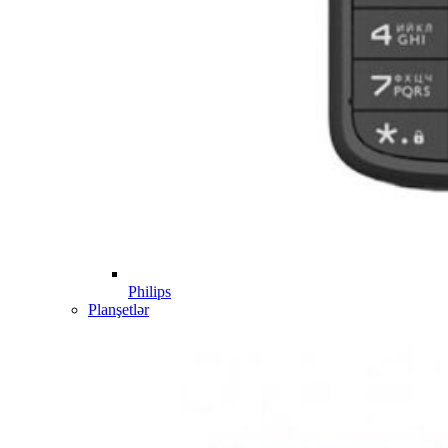
Philips
Planşetlər