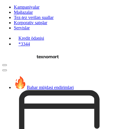
Kampaniyalar
Mağazalar
Tez-tez verilən suallar
Korporativ satışlar
Servislər
Kredit ödənişi
*3344
Bahar müjdəsi endirimləri