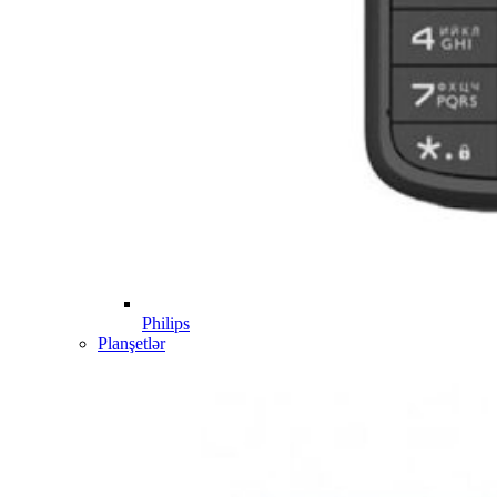
Philips
Planşetlər