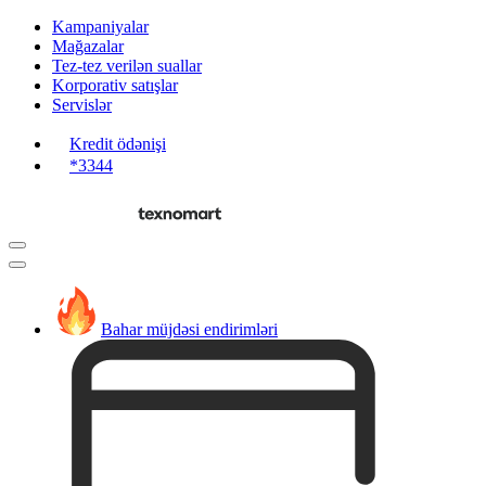
Kampaniyalar
Mağazalar
Tez-tez verilən suallar
Korporativ satışlar
Servislər
Kredit ödənişi
*3344
Bahar müjdəsi endirimləri