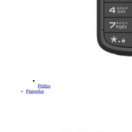
Philips
Planşetlər