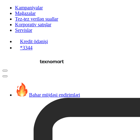
Kampaniyalar
Mağazalar
Tez-tez verilən suallar
Korporativ satışlar
Servislər
Kredit ödənişi
*3344
Bahar müjdəsi endirimləri