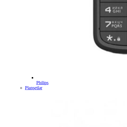
Philips
Planşetlər