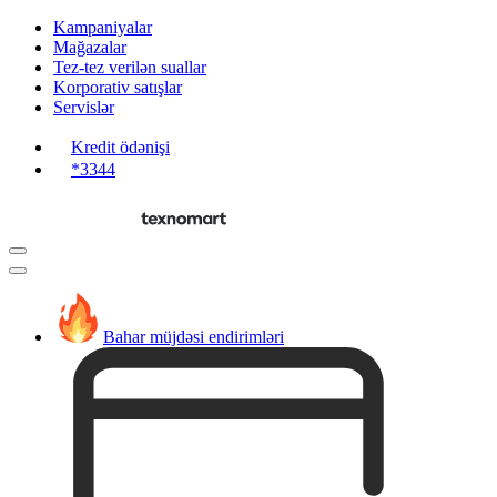
Kampaniyalar
Mağazalar
Tez-tez verilən suallar
Korporativ satışlar
Servislər
Kredit ödənişi
*3344
Bahar müjdəsi endirimləri