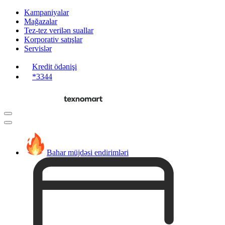
Kampaniyalar
Mağazalar
Tez-tez verilən suallar
Korporativ satışlar
Servislər
Kredit ödənişi
*3344
Bahar müjdəsi endirimləri