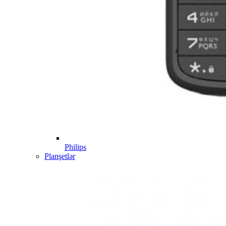
Philips
Planşetlər