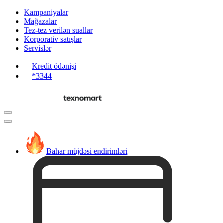
Kampaniyalar
Mağazalar
Tez-tez verilən suallar
Korporativ satışlar
Servislər
Kredit ödənişi
*3344
Bahar müjdəsi endirimləri