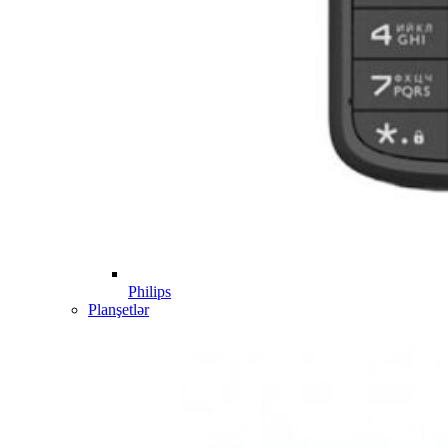
Philips
Planşetlər