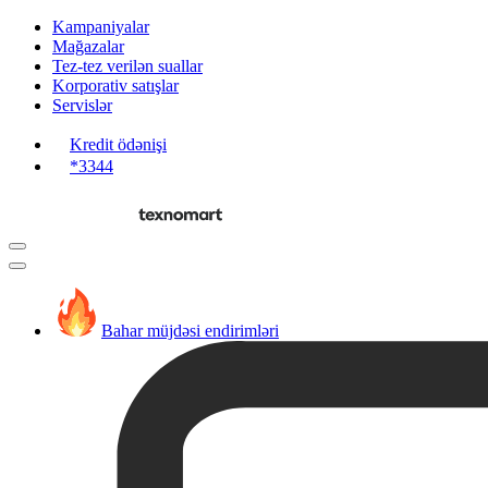
Kampaniyalar
Mağazalar
Tez-tez verilən suallar
Korporativ satışlar
Servislər
Kredit ödənişi
*3344
Bahar müjdəsi endirimləri