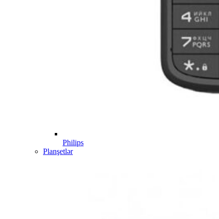
Philips
Planşetlər