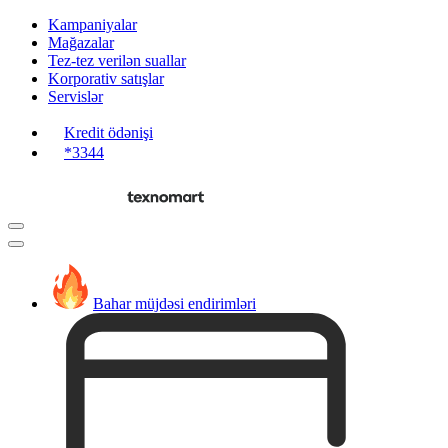
Kampaniyalar
Mağazalar
Tez-tez verilən suallar
Korporativ satışlar
Servislər
Kredit ödənişi
*3344
Bahar müjdəsi endirimləri