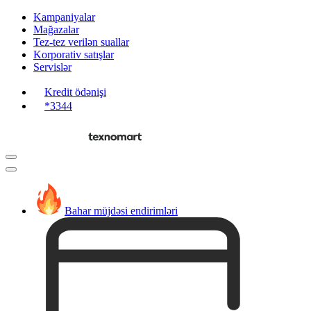
Kampaniyalar
Mağazalar
Tez-tez verilən suallar
Korporativ satışlar
Servislər
Kredit ödənişi
*3344
Bahar müjdəsi endirimləri