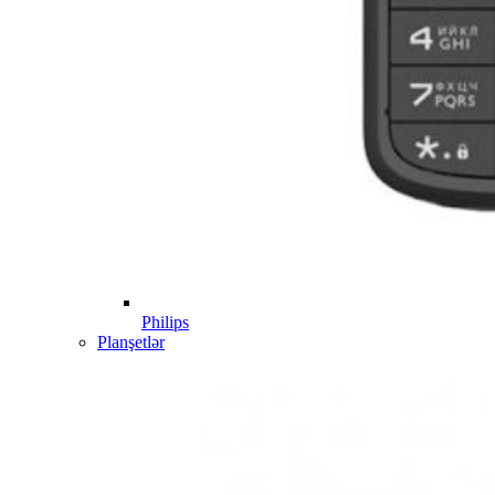
Philips
Planşetlər