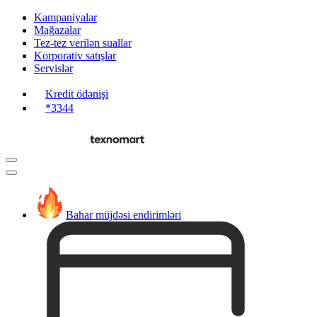
Kampaniyalar
Mağazalar
Tez-tez verilən suallar
Korporativ satışlar
Servislər
Kredit ödənişi
*3344
Bahar müjdəsi endirimləri