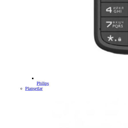
Philips
Planşetlər