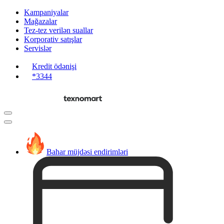
Kampaniyalar
Mağazalar
Tez-tez verilən suallar
Korporativ satışlar
Servislər
Kredit ödənişi
*3344
Bahar müjdəsi endirimləri