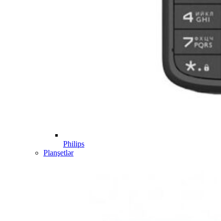
Philips
Planşetlər