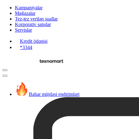
Kampaniyalar
Mağazalar
Tez-tez verilən suallar
Korporativ satışlar
Servislər
Kredit ödənişi
*3344
Bahar müjdəsi endirimləri