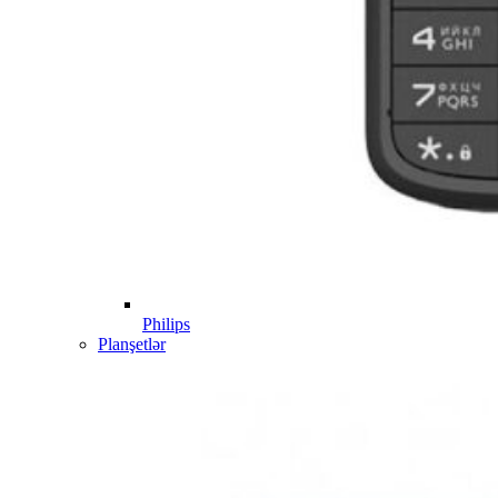
Philips
Planşetlər