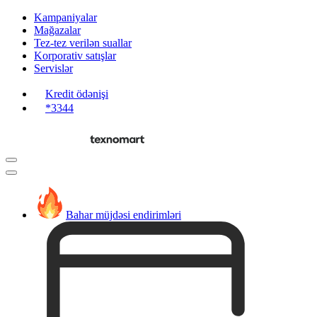
Kampaniyalar
Mağazalar
Tez-tez verilən suallar
Korporativ satışlar
Servislər
Kredit ödənişi
*3344
Bahar müjdəsi endirimləri