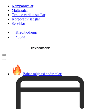
Kampaniyalar
Mağazalar
Tez-tez verilən suallar
Korporativ satışlar
Servislər
Kredit ödənişi
*3344
Bahar müjdəsi endirimləri