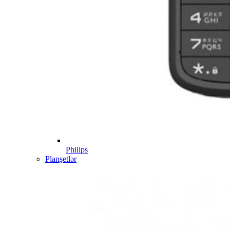
Philips
Planşetlər