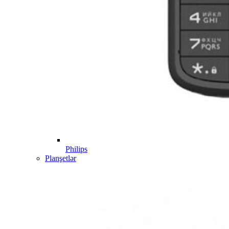
Philips
Planşetlər