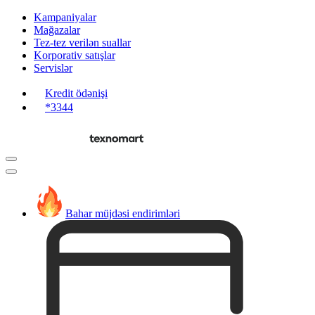
Kampaniyalar
Mağazalar
Tez-tez verilən suallar
Korporativ satışlar
Servislər
Kredit ödənişi
*3344
Bahar müjdəsi endirimləri