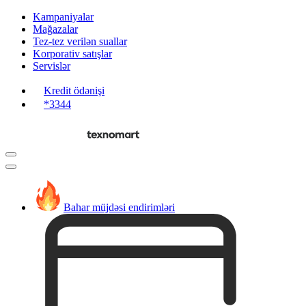
Kampaniyalar
Mağazalar
Tez-tez verilən suallar
Korporativ satışlar
Servislər
Kredit ödənişi
*3344
Bahar müjdəsi endirimləri