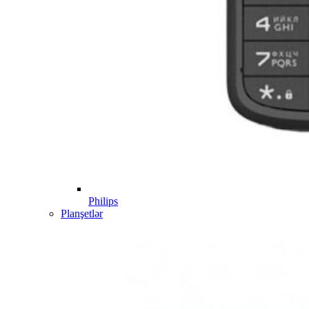
Philips
Planşetlər