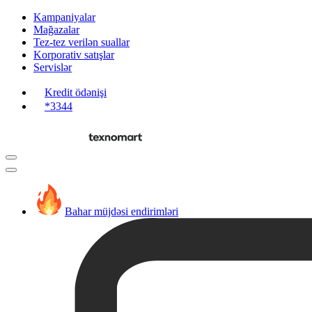
Kampaniyalar
Mağazalar
Tez-tez verilən suallar
Korporativ satışlar
Servislər
Kredit ödənişi
*3344
Bahar müjdəsi endirimləri