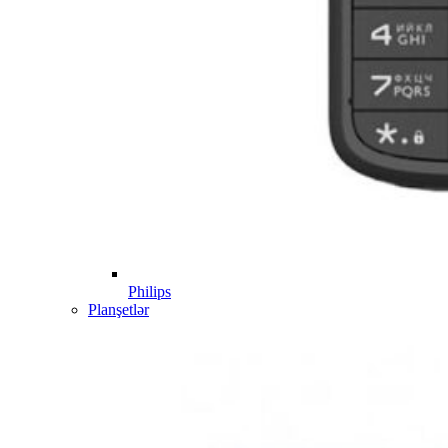
Philips
Planşetlər