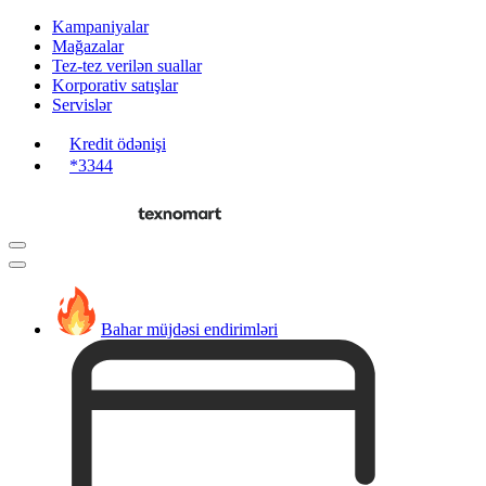
Kampaniyalar
Mağazalar
Tez-tez verilən suallar
Korporativ satışlar
Servislər
Kredit ödənişi
*3344
Bahar müjdəsi endirimləri