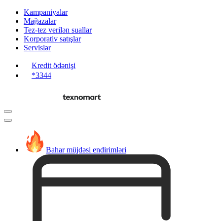
Kampaniyalar
Mağazalar
Tez-tez verilən suallar
Korporativ satışlar
Servislər
Kredit ödənişi
*3344
Bahar müjdəsi endirimləri