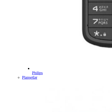
Philips
Planşetlər