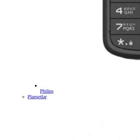
Philips
Planşetlər