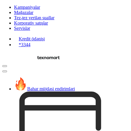
Kampaniyalar
Mağazalar
Tez-tez verilən suallar
Korporativ satışlar
Servislər
Kredit ödənişi
*3344
Bahar müjdəsi endirimləri