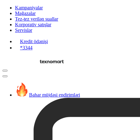
Kampaniyalar
Mağazalar
Tez-tez verilən suallar
Korporativ satışlar
Servislər
Kredit ödənişi
*3344
Bahar müjdəsi endirimləri