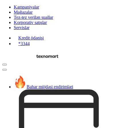
Kampaniyalar
Mağazalar
Tez-tez verilən suallar
Korporativ satışlar
Servislər
Kredit ödənişi
*3344
Bahar müjdəsi endirimləri