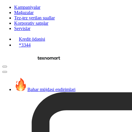
Kampaniyalar
Mağazalar
Tez-tez verilən suallar
Korporativ satışlar
Servislər
Kredit ödənişi
*3344
Bahar müjdəsi endirimləri