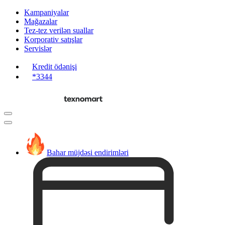
Kampaniyalar
Mağazalar
Tez-tez verilən suallar
Korporativ satışlar
Servislər
Kredit ödənişi
*3344
Bahar müjdəsi endirimləri