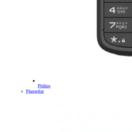
Philips
Planşetlər