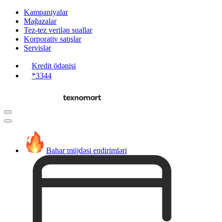
Kampaniyalar
Mağazalar
Tez-tez verilən suallar
Korporativ satışlar
Servislər
Kredit ödənişi
*3344
Bahar müjdəsi endirimləri