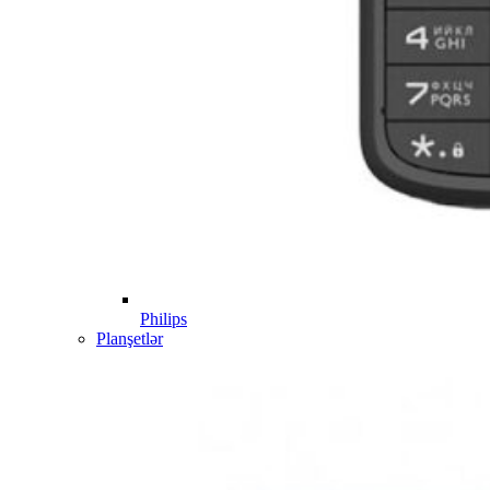
Philips
Planşetlər