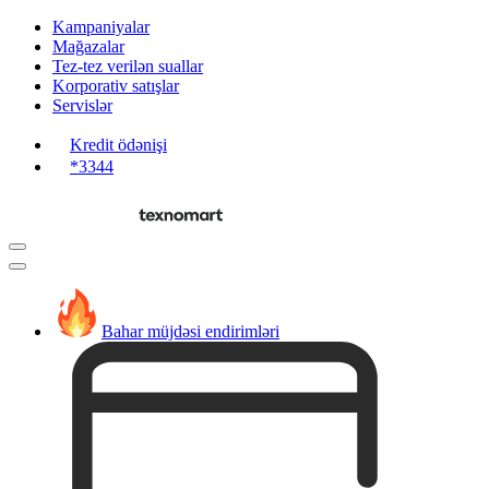
Kampaniyalar
Mağazalar
Tez-tez verilən suallar
Korporativ satışlar
Servislər
Kredit ödənişi
*3344
Bahar müjdəsi endirimləri