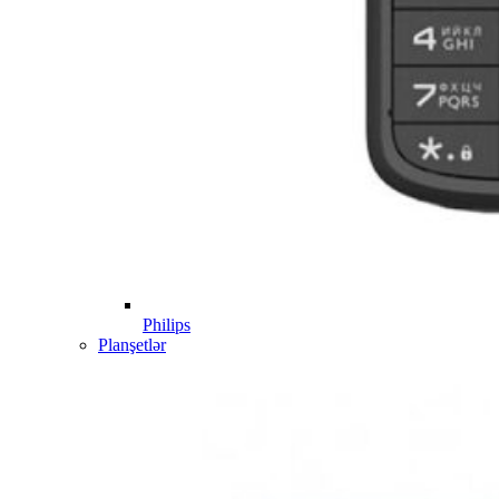
Philips
Planşetlər