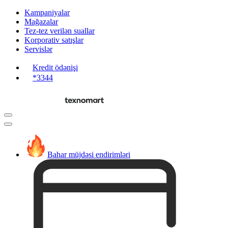
Kampaniyalar
Mağazalar
Tez-tez verilən suallar
Korporativ satışlar
Servislər
Kredit ödənişi
*3344
Bahar müjdəsi endirimləri