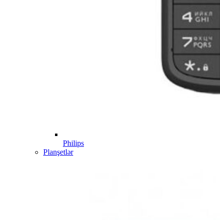
Philips
Planşetlər