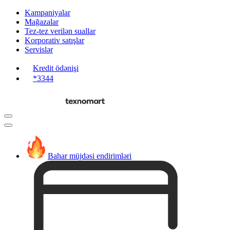
Kampaniyalar
Mağazalar
Tez-tez verilən suallar
Korporativ satışlar
Servislər
Kredit ödənişi
*3344
Bahar müjdəsi endirimləri