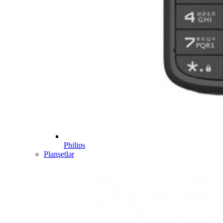
Philips
Planşetlər