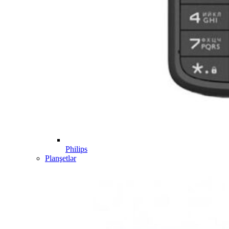
Philips
Planşetlər