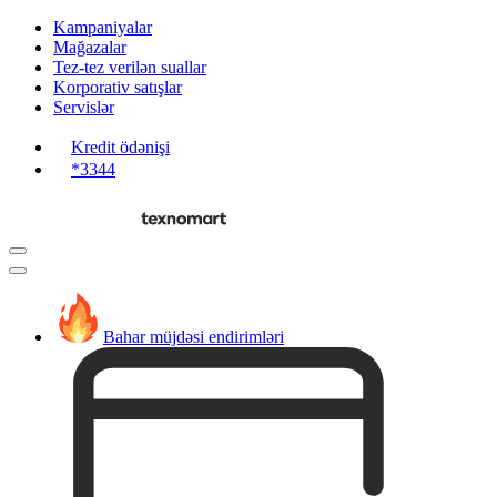
Kampaniyalar
Mağazalar
Tez-tez verilən suallar
Korporativ satışlar
Servislər
Kredit ödənişi
*3344
Bahar müjdəsi endirimləri