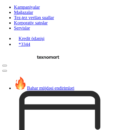
Kampaniyalar
Mağazalar
Tez-tez verilən suallar
Korporativ satışlar
Servislər
Kredit ödənişi
*3344
Bahar müjdəsi endirimləri