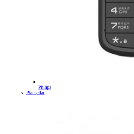
Philips
Planşetlər