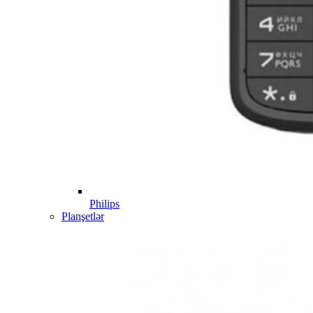
Philips
Planşetlər