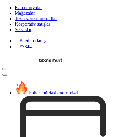
Kampaniyalar
Mağazalar
Tez-tez verilən suallar
Korporativ satışlar
Servislər
Kredit ödənişi
*3344
Bahar müjdəsi endirimləri