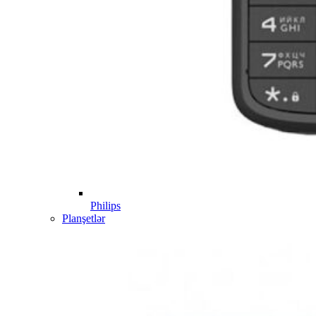
Philips
Planşetlər