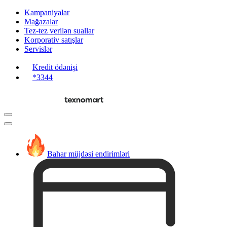
Kampaniyalar
Mağazalar
Tez-tez verilən suallar
Korporativ satışlar
Servislər
Kredit ödənişi
*3344
Bahar müjdəsi endirimləri