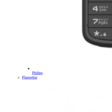
Philips
Planşetlər