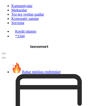
Kampaniyalar
Mağazalar
Tez-tez verilən suallar
Korporativ satışlar
Servislər
Kredit ödənişi
*3344
Bahar müjdəsi endirimləri