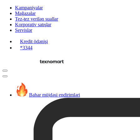
Kampaniyalar
Mağazalar
Tez-tez verilən suallar
Korporativ satışlar
Servislər
Kredit ödənişi
*3344
Bahar müjdəsi endirimləri