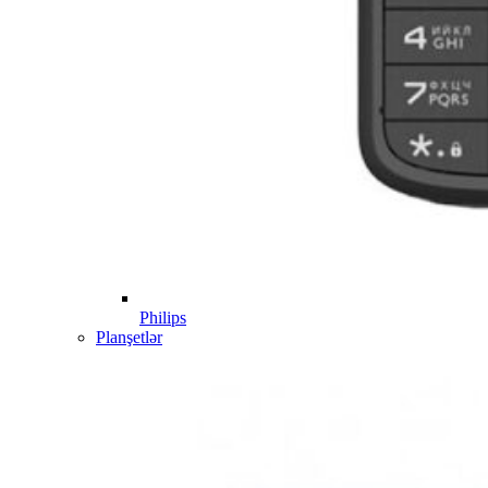
Philips
Planşetlər