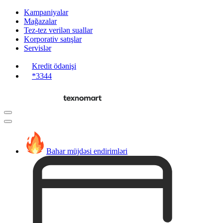
Kampaniyalar
Mağazalar
Tez-tez verilən suallar
Korporativ satışlar
Servislər
Kredit ödənişi
*3344
Bahar müjdəsi endirimləri