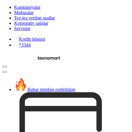
Kampaniyalar
Mağazalar
Tez-tez verilən suallar
Korporativ satışlar
Servislər
Kredit ödənişi
*3344
Bahar müjdəsi endirimləri