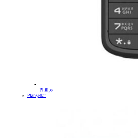
Philips
Planşetlər