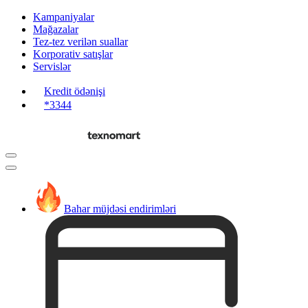
Kampaniyalar
Mağazalar
Tez-tez verilən suallar
Korporativ satışlar
Servislər
Kredit ödənişi
*3344
Bahar müjdəsi endirimləri