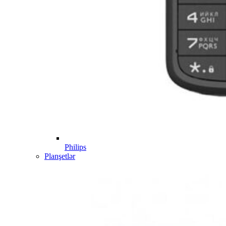
Philips
Planşetlər