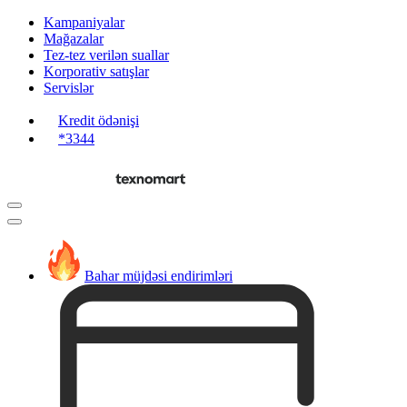
Kampaniyalar
Mağazalar
Tez-tez verilən suallar
Korporativ satışlar
Servislər
Kredit ödənişi
*3344
Bahar müjdəsi endirimləri