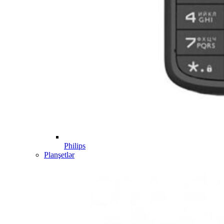
Philips
Planşetlər