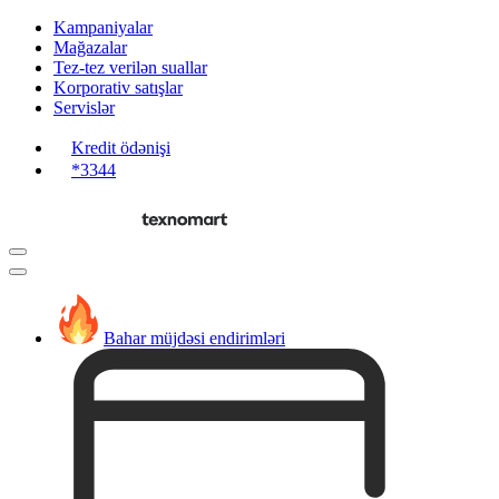
Kampaniyalar
Mağazalar
Tez-tez verilən suallar
Korporativ satışlar
Servislər
Kredit ödənişi
*3344
Bahar müjdəsi endirimləri