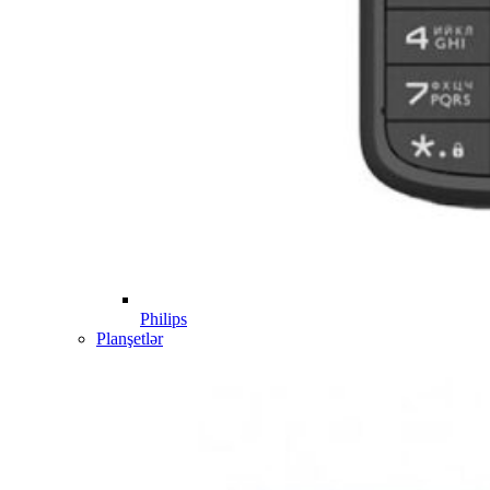
Philips
Planşetlər