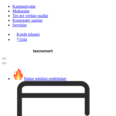
Kampaniyalar
Mağazalar
Tez-tez verilən suallar
Korporativ satışlar
Servislər
Kredit ödənişi
*3344
Bahar müjdəsi endirimləri