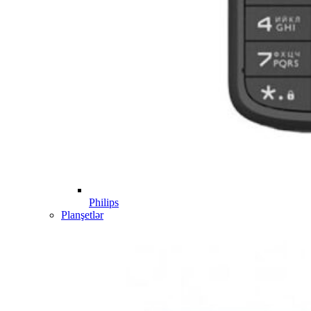
Philips
Planşetlər