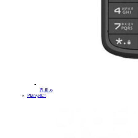
Philips
Planşetlər