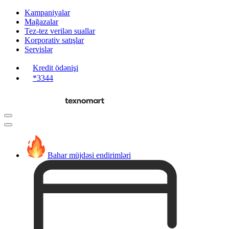
Kampaniyalar
Mağazalar
Tez-tez verilən suallar
Korporativ satışlar
Servislər
Kredit ödənişi
*3344
Bahar müjdəsi endirimləri