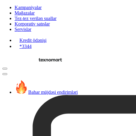
Kampaniyalar
Mağazalar
Tez-tez verilən suallar
Korporativ satışlar
Servislər
Kredit ödənişi
*3344
Bahar müjdəsi endirimləri