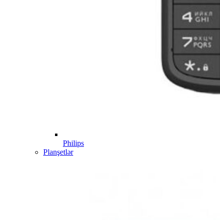
Philips
Planşetlər