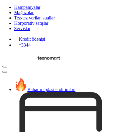
Kampaniyalar
Mağazalar
Tez-tez verilən suallar
Korporativ satışlar
Servislər
Kredit ödənişi
*3344
Bahar müjdəsi endirimləri