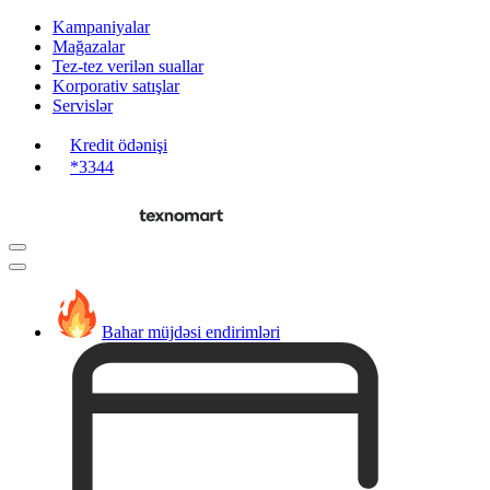
Kampaniyalar
Mağazalar
Tez-tez verilən suallar
Korporativ satışlar
Servislər
Kredit ödənişi
*3344
Bahar müjdəsi endirimləri