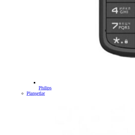
Philips
Planşetlər