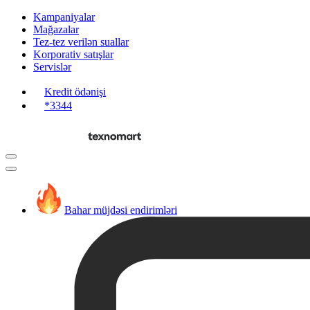
Kampaniyalar
Mağazalar
Tez-tez verilən suallar
Korporativ satışlar
Servislər
Kredit ödənişi
*3344
Bahar müjdəsi endirimləri