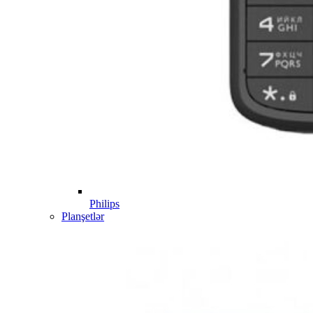
Philips
Planşetlər