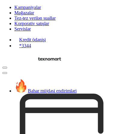
Kampaniyalar
Mağazalar
Tez-tez verilən suallar
Korporativ satışlar
Servislər
Kredit ödənişi
*3344
Bahar müjdəsi endirimləri